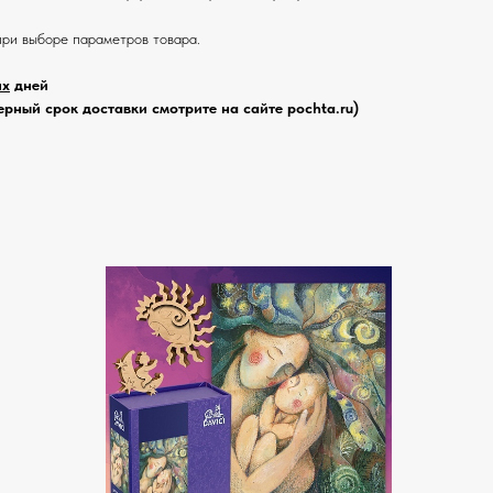
при выборе параметров товара.
их
дней
рный срок доставки смотрите на сайте pochta.ru)