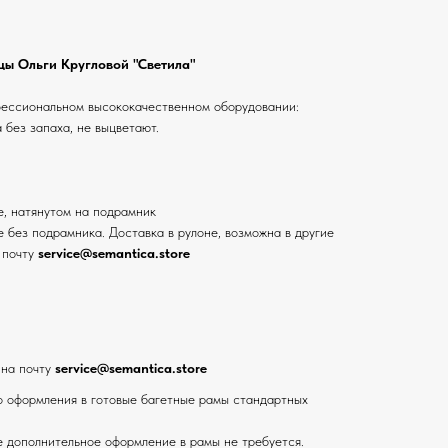
ы Ольги Кругловой "Светила"
фессиональном высококачественном оборудовании:
 без запаха, не выцветают.
е, натянутом на подрамник
 без подрамника. Доставка в рулоне, возможна в другие
 почту
service@semantica.store
 на почту
service@semantica.store
 оформления в готовые багетные рамы стандартных
е дополнительное оформление в рамы не требуется.