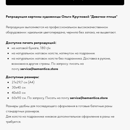
Репродукция картины художницы Ольги Кругловой "Девочка-птица"
Репродукции выполняются на профессиональном высококачественном
оборудовании: идеальная цветопередача, чернила без запаха, не выцветают.
Доступна печать репродукций:
на матовой бумаге, 180 г/м
на натуральном матовом холсте, натянутом на подрамник
на натуральном матовом холсте без подрамника. Доставка в рулоне,
возможна в другие страны. По запросу: писать на
почту
service@semantica.store
Доступные размеры:
21х29,7 см (А4)
30х40 см
40х60 см
60х90 см. По запросу. Писать на почту
service@semantica.store
Размеры удобны для последующего оформления в готовые багетные рамы
стандартных размеров.
Для холста на подрамнике никакое дополнительное оформление в рамы не
требуется.