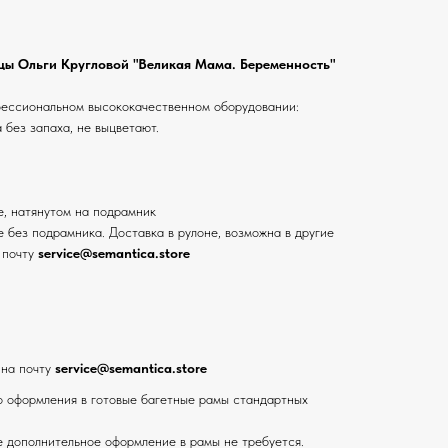
ы Ольги Кругловой "Великая Мама. Беременность"
фессиональном высококачественном оборудовании:
 без запаха, не выцветают.
е, натянутом на подрамник
 без подрамника. Доставка в рулоне, возможна в другие
 почту
service@semantica.store
 на почту
service@semantica.store
 оформления в готовые багетные рамы стандартных
е дополнительное оформление в рамы не требуется.