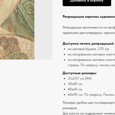
Добавить в корзину
Репродукция картины художниц
Репродукции выполняются на про
идеальная цветопередача, чернила
Доступна печать репродукций:
на матовой бумаге, 270 г/м
на натуральном матовом холст
на натуральном матовом холсте
страны. По запросу: писать на
Доступные размеры:
21х29,7 см (А4)
30х40 см
40х60 см
60х90 см. По запросу. Писать
Размеры удобны для последующего
размеров.
Для холста на подрамнике никако