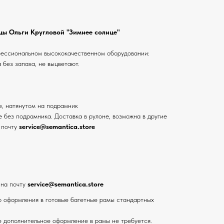
ы Ольги Кругловой "Зимнее солнце"
фессиональном высококачественном оборудовании:
 без запаха, не выцветают.
е, натянутом на подрамник
 без подрамника. Доставка в рулоне, возможна в другие
 почту
service@semantica.store
 на почту
service@semantica.store
 оформления в готовые багетные рамы стандартных
е дополнительное оформление в рамы не требуется.