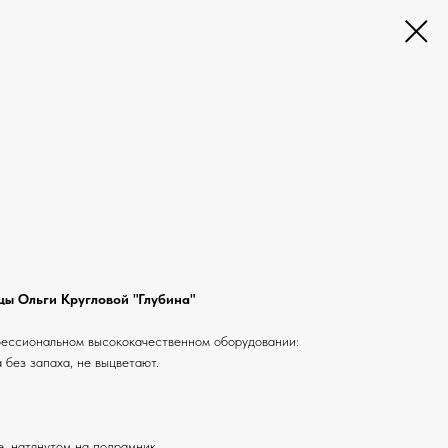
ы Ольги Кругловой "Глубина"
фессиональном высококачественном оборудовании:
 без запаха, не выцветают.
е, натянутом на подрамник