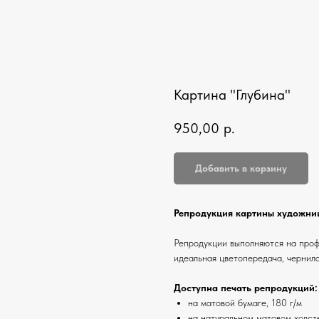
Картина "Глубина"
950,00
р.
Добавить в корзину
Репродукция картины художниц
Репродукции выполняются на про
идеальная цветопередача, чернила
Доступна печать репродукций:
на матовой бумаге, 180 г/м
на натуральном матовом холст