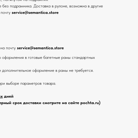
 без подрамника. Доставка в рулоне, возможна в другие
 почту
service@semantica.store
 на почту
service@semantica.store
 оформления в готовые багетные рамы стандартных
е дополнительное оформление в рамы не требуется.
при выборе параметров товара.
их
дней
рный срок доставки смотрите на сайте pochta.ru)