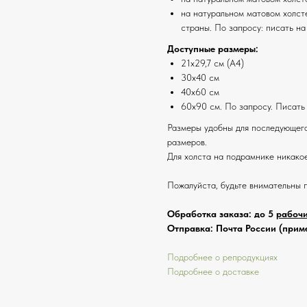
на натуральном матовом холсте
страны. По запросу: писать на
Доступные размеры:
21х29,7 см (А4)
30х40 см
40х60 см
60х90 см. По запросу. Писать
Размеры удобны для последующего
размеров.
Для холста на подрамнике никако
Пожалуйста, будьте внимательны 
Обработка заказа: до 5
рабоч
Отправка: Почта России (приме
Подробнее о репродукциях
Подробнее о доставке