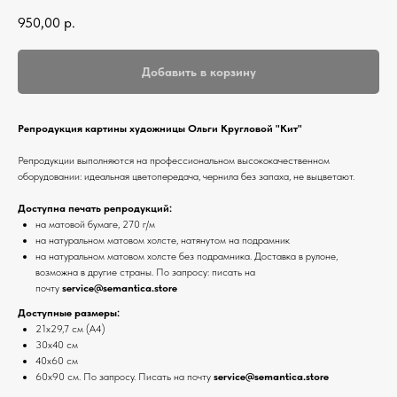
950,00
р.
Добавить в корзину
Репродукция картины художницы Ольги Кругловой "Кит"
Репродукции выполняются на профессиональном высококачественном
оборудовании: идеальная цветопередача, чернила без запаха, не выцветают.
Доступна печать репродукций:
на матовой бумаге, 270 г/м
на натуральном матовом холсте, натянутом на подрамник
на натуральном матовом холсте без подрамника. Доставка в рулоне,
возможна в другие страны. По запросу: писать на
почту
service@semantica.store
Доступные размеры:
21х29,7 см (А4)
30х40 см
40х60 см
60х90 см. По запросу. Писать на почту
service@semantica.store