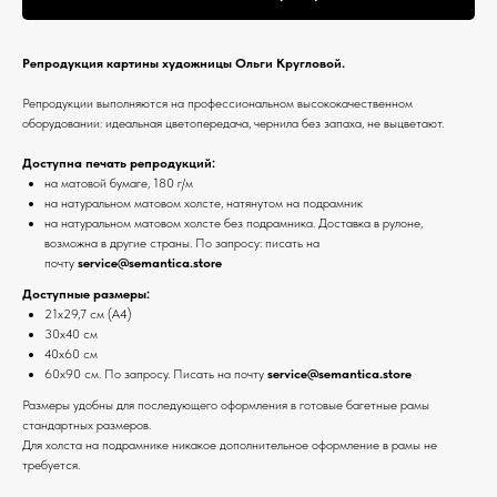
Репродукция картины художницы Ольги Кругловой.
Репродукции выполняются на профессиональном высококачественном
оборудовании: идеальная цветопередача, чернила без запаха, не выцветают.
Доступна печать репродукций:
на матовой бумаге, 180 г/м
на натуральном матовом холсте, натянутом на подрамник
на натуральном матовом холсте без подрамника. Доставка в рулоне,
возможна в другие страны. По запросу: писать на
почту
service@semantica.store
Доступные размеры:
21х29,7 см (А4)
30х40 см
40х60 см
60х90 см. По запросу. Писать на почту
service@semantica.store
Размеры удобны для последующего оформления в готовые багетные рамы
стандартных размеров.
Для холста на подрамнике никакое дополнительное оформление в рамы не
требуется.