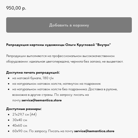
950,00
р.
Добавить в корзину
Репродукция картины художницы Ольги Кругловой "Внутри"
Репродукции выполняются на профессиональном высококачественном
оборудовании: идеальная цветопередача, чернила без запаха, не выцветают.
Доступна печать репродукций:
на матовой бумаге, 180 г/м
на натуральном матовом холсте, натянутом на подрамник
на натуральном матовом холсте без подрамника. Доставка в рулоне,
возможна в другие страны. По запросу: писать на
почту
service@semantica.store
Доступные размеры:
21х29,7 см (А4)
30х40 см
40х60 см
60х90 см. По запросу. Писать на почту
service@semantica.store