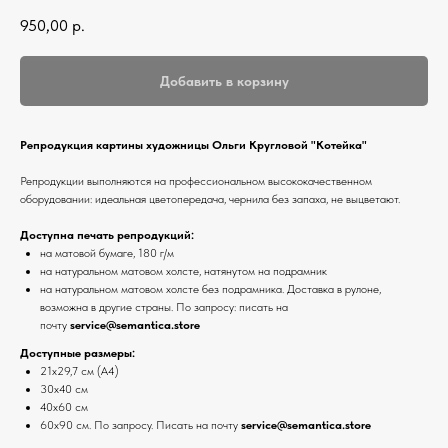
950,00
р.
Добавить в корзину
Репродукция картины художницы Ольги Кругловой "Котейка"
Репродукции выполняются на профессиональном высококачественном
оборудовании: идеальная цветопередача, чернила без запаха, не выцветают.
Доступна печать репродукций:
на матовой бумаге, 180 г/м
на натуральном матовом холсте, натянутом на подрамник
на натуральном матовом холсте без подрамника. Доставка в рулоне,
возможна в другие страны. По запросу: писать на
почту
service@semantica.store
Доступные размеры:
21х29,7 см (А4)
30х40 см
40х60 см
60х90 см. По запросу. Писать на почту
service@semantica.store