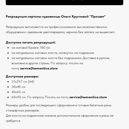
Репродукция картины художницы Ольги Кругловой "Просвет"
Репродукции выполняются на профессиональном высококачественном
оборудовании: идеальная цветопередача, чернила без запаха, не выцветают.
Доступна печать репродукций:
на матовой бумаге, 180 г/м
на натуральном матовом холсте, натянутом на подрамник
на натуральном матовом холсте без подрамника. Доставка в рулоне,
возможна в другие страны. По запросу: писать на
почту
service@semantica.store
Доступные размеры:
21х29,7 см (А4)
30х40 см
40х60 см
60х90 см. По запросу. Писать на почту
service@semantica.store
Размеры удобны для последующего оформления в готовые багетные рамы
стандартных размеров.
Для холста на подрамнике никакое дополнительное оформление в рамы не
требуется.