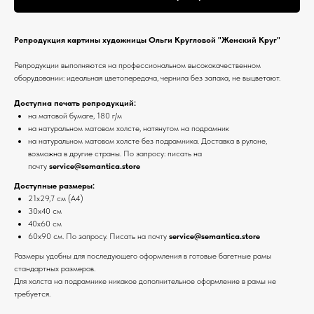
Репродукция картины художницы Ольги Кругловой "Женский Круг"
Репродукции выполняются на профессиональном высококачественном
оборудовании: идеальная цветопередача, чернила без запаха, не выцветают.
Доступна печать репродукций:
на матовой бумаге, 180 г/м
на натуральном матовом холсте, натянутом на подрамник
на натуральном матовом холсте без подрамника. Доставка в рулоне,
возможна в другие страны. По запросу: писать на
почту
service@semantica.store
Доступные размеры:
21х29,7 см (А4)
30х40 см
40х60 см
60х90 см. По запросу. Писать на почту
service@semantica.store
Размеры удобны для последующего оформления в готовые багетные рамы
стандартных размеров.
Для холста на подрамнике никакое дополнительное оформление в рамы не
требуется.